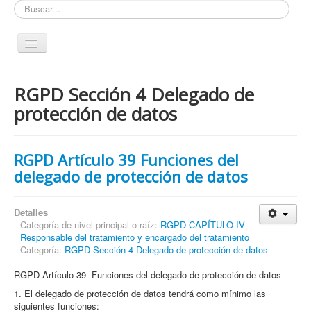
Buscar...
Toggle
Navigation
Inicio
RGPD Sección 4 Delegado de
ZONA ABIERTA
protección de datos
Políticas de Privacidad
Políticas de Cookies
RGPD Artículo 39 Funciones del
¿Quienes tienen que cumplir con la LOPD RGPD?
delegado de protección de datos
¿Estas cumpliendo con la LOPD - RGPD?
Detalles
¿Que podemos hacer por ti?
Categoría de nivel principal o raíz:
RGPD CAPÍTULO IV
Responsable del tratamiento y encargado del tratamiento
¿Cuando es obligatorio nombrar un DPD / DPO ?
Categoría:
RGPD Sección 4 Delegado de protección de datos
Notas
RGPD Artículo 39 Funciones del delegado de protección de datos
Nosotros y contacto
1. El delegado de protección de datos tendrá como mínimo las
Buscar...
siguientes funciones: