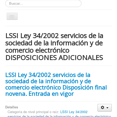
Buscar...
Toggle
Navigation
Inicio
LSSI Ley 34/2002 servicios de la
ZONA ABIERTA
sociedad de la información y de
Políticas de Privacidad
comercio electrónico
Políticas de Cookies
DISPOSICIONES ADICIONALES
¿Quienes tienen que cumplir con la LOPD RGPD?
¿Estas cumpliendo con la LOPD - RGPD?
LSSI Ley 34/2002 servicios de la
sociedad de la información y de
¿Que podemos hacer por ti?
comercio electrónico Disposición final
¿Cuando es obligatorio nombrar un DPD / DPO ?
novena. Entrada en vigor
Notas
Detalles
Nosotros y contacto
Categoría de nivel principal o raíz:
LSSI Ley 34/2002
Buscar...
servicios de la sociedad de la información y de comercio electrónico