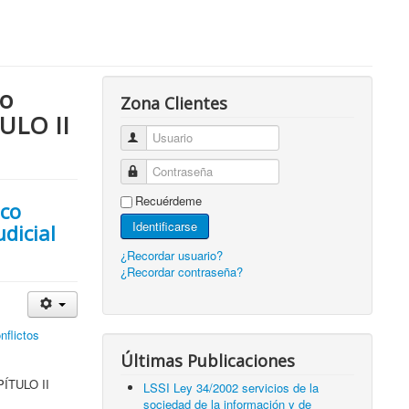
io
Zona Clientes
TULO II
Usuario
Contraseña
Recuérdeme
ico
Identificarse
udicial
¿Recordar usuario?
¿Recordar contraseña?
nflictos
Últimas Publicaciones
APÍTULO II
LSSI Ley 34/2002 servicios de la
sociedad de la información y de