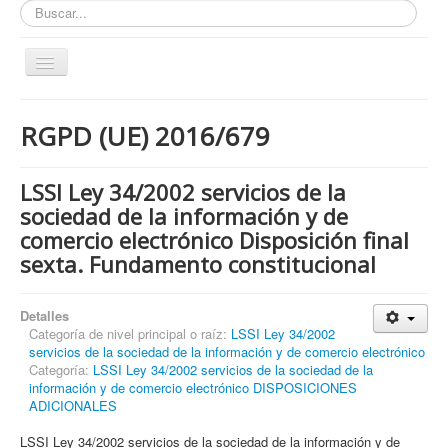
Buscar...
Toggle
Navigation
Inicio
RGPD (UE) 2016/679
ZONA ABIERTA
Políticas de Privacidad
LSSI Ley 34/2002 servicios de la
Políticas de Cookies
sociedad de la información y de
comercio electrónico Disposición final
¿Quienes tienen que cumplir con la LOPD RGPD?
sexta. Fundamento constitucional
¿Estas cumpliendo con la LOPD - RGPD?
¿Que podemos hacer por ti?
Detalles
Categoría de nivel principal o raíz:
LSSI Ley 34/2002
¿Cuando es obligatorio nombrar un DPD / DPO ?
servicios de la sociedad de la información y de comercio electrónico
Categoría:
LSSI Ley 34/2002 servicios de la sociedad de la
Notas
información y de comercio electrónico DISPOSICIONES
ADICIONALES
Nosotros y contacto
Buscar...
LSSI Ley 34/2002 servicios de la sociedad de la información y de