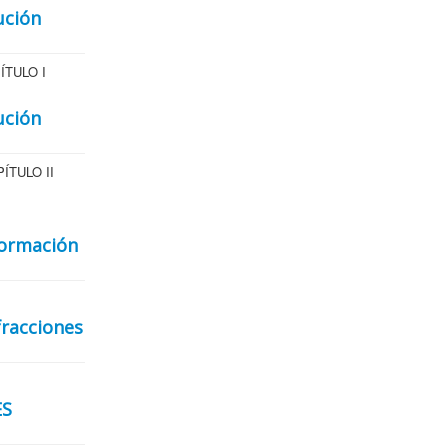
ución
PÍTULO I
ución
APÍTULO II
formación
fracciones
ES