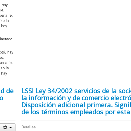
, hay
ue,
uena fe.
izo la
s hay
dactado
ptó, hay
ue,
uena fe.
izo la
s hay
ad de
LSSI Ley 34/2002 servicios de la soc
co
la información y de comercio electr
Disposición adicional primera. Signi
de los términos empleados por esta
Detalles