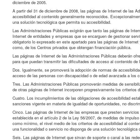
diciembre de 2005.
A partir del 31 de diciembre de 2008, las páginas de Internet de las A
accesibilidad al contenido generalmente reconocidos. Excepcionalment
una solución tecnológica que permita su accesibilidad.
Las Administraciones Públicas exigirán que tanto las páginas de Inte
Internet de entidades y empresas que se encarguen de gestionar servic
obligatorio lo expresado en este apartado para las páginas de Internet
como, de los Centros privados que obtengan financiación pública.
Las páginas de Internet de las Administraciones Públicas deberán ofrec
para que puedan transmitir las dificultades de acceso al contenido de 
Dos. Igualmente, se promoverá la adopción de normas de accesibilidad p
acceso de las personas con discapacidad o de edad avanzada a los co
Tres. Las Administraciones Públicas promoverán medidas de sensibiliz
de otras páginas de Internet incorporen progresivamente los criterios d
Cuatro. Los incumplimientos de las obligaciones de accesibilidad esta
sanciones vigente en materia de igualdad de oportunidades, no discrim
Cinco. Las páginas de Internet de las empresas que presten servicios
establecida en el artículo 2 de la Ley 56/2007, de medidas de impulso 
como mínimo, el nivel medio de los criterios de accesibilidad al con
una funcionalidad o servicio no disponga de una solución tecnológica 
Seis. Las páginas de Internet que sirvan de soporte o canal a las red