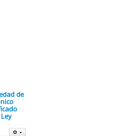
iedad de
ónico
ficado
 Ley