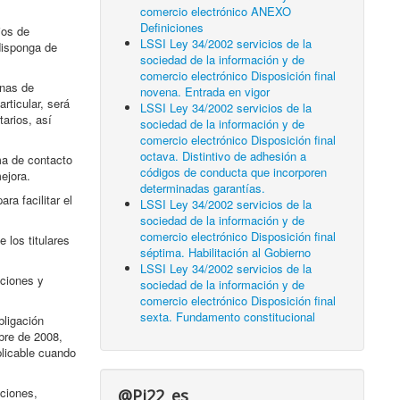
comercio electrónico ANEXO
Definiciones
ios de
LSSI Ley 34/2002 servicios de la
disponga de
sociedad de la información y de
comercio electrónico Disposición final
inas de
novena. Entrada en vigor
rticular, será
LSSI Ley 34/2002 servicios de la
tarios, así
sociedad de la información y de
comercio electrónico Disposición final
octava. Distintivo de adhesión a
ema de contacto
códigos de conducta que incorporen
ejora.
determinadas garantías.
ra facilitar el
LSSI Ley 34/2002 servicios de la
sociedad de la información y de
comercio electrónico Disposición final
 los titulares
séptima. Habilitación al Gobierno
LSSI Ley 34/2002 servicios de la
cciones y
sociedad de la información y de
comercio electrónico Disposición final
sexta. Fundamento constitucional
bligación
mbre de 2008,
plicable cuando
aciones,
@Pi22_es