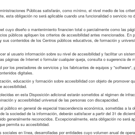
dministraciones Públicas satisfarán, como mínimo, el nivel medio de los criter
e, esta obligación no será aplicable cuando una funcionalidad o servicio no 
rnet cuyo diseño o mantenimiento financien total o parcialmente como las pág
ios públicos apliquen los criterios de accesibilidad antes mencionados. En pa
 y sus contenidos de los Centros públicos educativos, de formación y universi
er al usuario información sobre su nivel de accesibilidad y facilitar un sist
las páginas de Internet o formular cualquier queja, consulta o sugerencia de m
or los prestadores de servicios y los fabricantes de equipos y "software", pa
ntenidos digitales.
ación, educación y formación sobre accesibilidad con objeto de promover que
e accesibilidad.
blecidas en esta Disposición adicional estarán sometidos al régimen de infra
inación y accesibilidad universal de las personas con discapacidad.
 al público en general de especial trascendencia económica, sometidas a la o
de la sociedad de la información, deberán satisfacer a partir del 31 de dicie
tenido generalmente reconocidos. Excepcionalmente, esta obligación no será a
que permita su accesibilidad.
es sociales en línea, desarrolladas por entidades cuyo volumen anual de oper