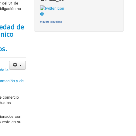
r del 31 de
bligación no
@
movers cleveland
iedad de
ónico
os.
de la
formación y de
de comercio
ductos
cionados con
puesto en su