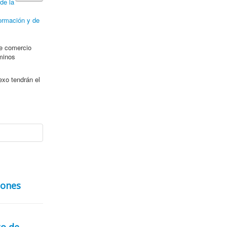
de la
formación y de
de comercio
rminos
exo tendrán el
iones