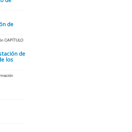
to de
ión de
ación CAPÍTULO
stación de
de los
ormación