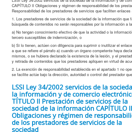
LSSI Ley 34/2002 servicios de la sociedad de la información y de com
CAPÍTULO II Obligaciones y régimen de responsabilidad de los prestad
Responsabilidad de los prestadores de servicios que faciliten enlace
1. Los prestadores de servicios de la sociedad de la información que f
búsqueda de contenidos no serán responsables por la información a la q
a) No tengan conocimiento efectivo de que la actividad o la informaci
tercero susceptibles de indemnización, o
b) Si lo tienen, actúen con diligencia para suprimir o inutilizar el enl
a que se refiere el párrafo a) cuando un órgano competente haya declara
mismos, o se hubiera declarado la existencia de la lesión, y el presta
y retirada de contenidos que los prestadores apliquen en virtud de ac
2. La exención de responsabilidad establecida en el apartado 1 no ope
se facilite actúe bajo la dirección, autoridad o control del prestador qu
LSSI Ley 34/2002 servicios de la socied
la información y de comercio electróni
TÍTULO II Prestación de servicios de la
sociedad de la información CAPÍTULO I
Obligaciones y régimen de responsabil
de los prestadores de servicios de la
sociedad