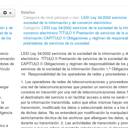
Detalles
Categoría de nivel principal o raíz:
LSSI Ley 34/2002 servicios 
sociedad de la información y de comercio electrónico
ión y de
Categoría:
LSSI Ley 34/2002 servicios de la sociedad de la in
ad de la
comercio electrónico TÍTULO II Prestación de servicios de la s
 de los
información CAPÍTULO II Obligaciones y régimen de responsabi
prestadores de servicios de la sociedad
ercio
LSSI Ley 34/2002 servicios de la sociedad de la información y 
formación
electrónico TÍTULO II Prestación de servicios de la sociedad de
adores de
CAPÍTULO II Obligaciones y régimen de responsabilidad de los 
tículo
servicios de la sociedad de la información Sección 1.ª Obligacio
14. Responsabilidad de los operadores de redes y proveedores
1. Los operadores de redes de telecomunicaciones y proveedor
bergar
una red de telecomunicaciones que presten un servicio de inter
consista en transmitir por una red de telecomunicaciones datos f
o,
el destinatario del servicio o en facilitar acceso a ésta no serán
 la
por la información transmitida, salvo que ellos mismos hayan ori
 de un
transmisión, modificado los datos o seleccionado éstos o a los d
ligencia
de dichos datos. No se entenderá por modificación la manipulac
estrictamente técnica de los archivos que alberguen los datos, q
durante su transmisión. 2. Las actividades de transmisión y prov
ivo a
acceso a que se refiere el apartado anterior incluyen el almacen