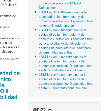
ormación
comercio electrónico ANEXO
 Artículo 17.
Definiciones
LSSI Ley 34/2002 servicios de la
trumentos de
sociedad de la información y de
comercio electrónico Disposición final
novena. Entrada en vigor
os de un
LSSI Ley 34/2002 servicios de la
sociedad de la información y de
miento efectivo
comercio electrónico Disposición final
eso a los
octava. Distintivo de adhesión a
os de detección
códigos de conducta que incorporen
stablecerse.
determinadas garantías.
LSSI Ley 34/2002 servicios de la
a localización
sociedad de la información y de
comercio electrónico Disposición final
séptima. Habilitación al Gobierno
iedad de
LSSI Ley 34/2002 servicios de la
ónico
sociedad de la información y de
comercio electrónico Disposición final
la
sexta. Fundamento constitucional
O II
bilidad
@Pi22_es