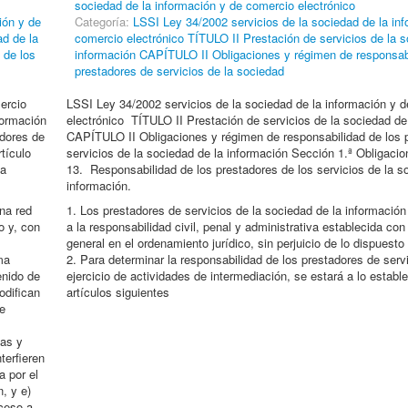
sociedad de la información y de comercio electrónico
ión y de
Categoría:
LSSI Ley 34/2002 servicios de la sociedad de la in
ad de la
comercio electrónico TÍTULO II Prestación de servicios de la s
 de los
información CAPÍTULO II Obligaciones y régimen de responsabi
prestadores de servicios de la sociedad
ercio
LSSI Ley 34/2002 servicios de la sociedad de la información y 
formación
electrónico TÍTULO II Prestación de servicios de la sociedad de
adores de
CAPÍTULO II Obligaciones y régimen de responsabilidad de los 
tículo
servicios de la sociedad de la información Sección 1.ª Obligaci
ia
13. Responsabilidad de los prestadores de los servicios de la s
información.
na red
1. Los prestadores de servicios de la sociedad de la información
o y, con
a la responsabilidad civil, penal y administrativa establecida con
general en el ordenamiento jurídico, sin perjuicio de lo dispuesto
ma
2. Para determinar la responsabilidad de los prestadores de servi
enido de
ejercicio de actividades de intermediación, se estará a lo establ
odifican
artículos siguientes
ue
das y
terfieren
a por el
n, y e)
ceso a