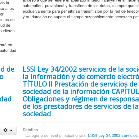
do la
automático, provisional y transitorio de los datos, siempre que si
eso a los
exclusivamente para permitir su transmisión por la red de telec
or
y su duración no supere el tiempo razonablemente necesario para
ientos de
tud de
pudieran
rará en
 autoridad
ad de
LSSI Ley 34/2002 servicios de la soc
co
la información y de comercio electr
TÍTULO II Prestación de servicios de 
I
sociedad de la información CAPÍTUL
idad
Obligaciones y régimen de responsa
de los prestadores de servicios de la
sociedad
Detalles
Categoría de nivel principal o raíz:
LSSI Ley 34/2002 servicios 