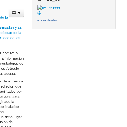
@
de la
movers cleveland
formación y de
ociedad de la
lidad de los
de comercio
 la información
prestadores de
nes Artículo
 de acceso
es de acceso a
mediación que
acilitados por
 responsables
ginado la
estinatarios
ión
ue tiene lugar
isión de
amiento