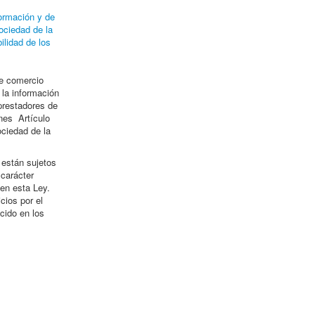
formación y de
ociedad de la
lidad de los
de comercio
 la información
prestadores de
ones Artículo
ociedad de la
 están sujetos
 carácter
 en esta Ley.
cios por el
ecido en los