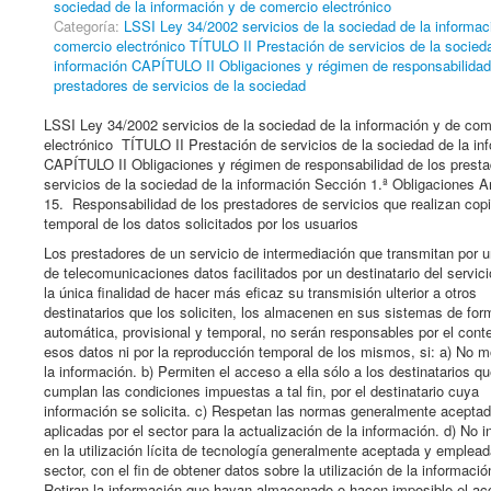
sociedad de la información y de comercio electrónico
Categoría:
LSSI Ley 34/2002 servicios de la sociedad de la informac
comercio electrónico TÍTULO II Prestación de servicios de la socied
información CAPÍTULO II Obligaciones y régimen de responsabilidad
prestadores de servicios de la sociedad
LSSI Ley 34/2002 servicios de la sociedad de la información y de com
electrónico TÍTULO II Prestación de servicios de la sociedad de la in
CAPÍTULO II Obligaciones y régimen de responsabilidad de los prest
servicios de la sociedad de la información Sección 1.ª Obligaciones Ar
15. Responsabilidad de los prestadores de servicios que realizan cop
temporal de los datos solicitados por los usuarios
Los prestadores de un servicio de intermediación que transmitan por u
de telecomunicaciones datos facilitados por un destinatario del servici
la única finalidad de hacer más eficaz su transmisión ulterior a otros
destinatarios que los soliciten, los almacenen en sus sistemas de for
automática, provisional y temporal, no serán responsables por el cont
esos datos ni por la reproducción temporal de los mismos, si: a) No m
la información. b) Permiten el acceso a ella sólo a los destinatarios q
cumplan las condiciones impuestas a tal fin, por el destinatario cuya
información se solicita. c) Respetan las normas generalmente acepta
aplicadas por el sector para la actualización de la información. d) No in
en la utilización lícita de tecnología generalmente aceptada y emplead
sector, con el fin de obtener datos sobre la utilización de la informació
Retiran la información que hayan almacenado o hacen imposible el ac