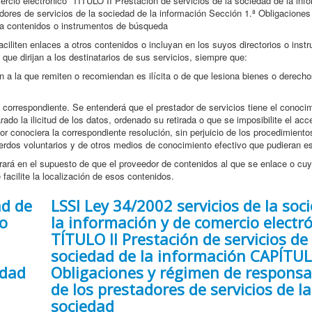
ercio electrónico TÍTULO II Prestación de servicios de la sociedad de la inf
ores de servicios de la sociedad de la información Sección 1.ª Obligaciones
s a contenidos o instrumentos de búsqueda
aciliten enlaces a otros contenidos o incluyan en los suyos directorios o ins
ue dirijan a los destinatarios de sus servicios, siempre que:
ón a la que remiten o recomiendan es ilícita o de que lesiona bienes o derech
ace correspondiente. Se entenderá que el prestador de servicios tiene el conoci
do la ilicitud de los datos, ordenado su retirada o que se imposibilite el acc
dor conociera la correspondiente resolución, sin perjuicio de los procedimient
uerdos voluntarios y de otros medios de conocimiento efectivo que pudieran e
rará en el supuesto de que el proveedor de contenidos al que se enlace o cuy
e facilite la localización de esos contenidos.
ad de
LSSI Ley 34/2002 servicios de la soc
co
la información y de comercio electr
TÍTULO II Prestación de servicios de 
I
sociedad de la información CAPÍTUL
idad
Obligaciones y régimen de responsa
de los prestadores de servicios de la
sociedad