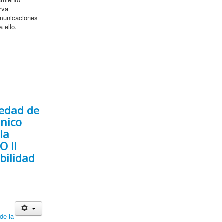
rva
omunicaciones
 ello.
iedad de
ónico
la
O II
bilidad
de la