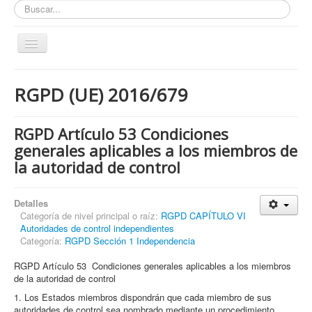
Buscar...
Toggle
Navigation
Inicio
RGPD (UE) 2016/679
ZONA ABIERTA
Políticas de Privacidad
RGPD Artículo 53 Condiciones
Políticas de Cookies
generales aplicables a los miembros de
la autoridad de control
¿Quienes tienen que cumplir con la LOPD RGPD?
¿Estas cumpliendo con la LOPD - RGPD?
Detalles
¿Que podemos hacer por ti?
Categoría de nivel principal o raíz:
RGPD CAPÍTULO VI
Autoridades de control independientes
¿Cuando es obligatorio nombrar un DPD / DPO ?
Categoría:
RGPD Sección 1 Independencia
Notas
RGPD Artículo 53 Condiciones generales aplicables a los miembros
de la autoridad de control
Nosotros y contacto
1. Los Estados miembros dispondrán que cada miembro de sus
Buscar...
autoridades de control sea nombrado mediante un procedimiento