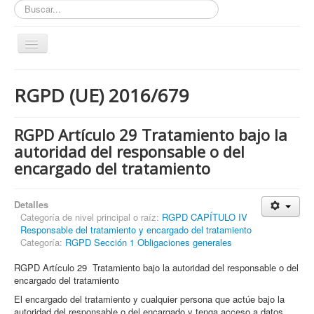
Buscar...
Toggle
Navigation
Inicio
RGPD (UE) 2016/679
ZONA ABIERTA
Políticas de Privacidad
RGPD Artículo 29 Tratamiento bajo la
Políticas de Cookies
autoridad del responsable o del
encargado del tratamiento
¿Quienes tienen que cumplir con la LOPD RGPD?
¿Estas cumpliendo con la LOPD - RGPD?
Detalles
¿Que podemos hacer por ti?
Categoría de nivel principal o raíz:
RGPD CAPÍTULO IV
Responsable del tratamiento y encargado del tratamiento
¿Cuando es obligatorio nombrar un DPD / DPO ?
Categoría:
RGPD Sección 1 Obligaciones generales
Notas
RGPD Artículo 29 Tratamiento bajo la autoridad del responsable o del
encargado del tratamiento
Nosotros y contacto
El encargado del tratamiento y cualquier persona que actúe bajo la
Buscar...
autoridad del responsable o del encargado y tenga acceso a datos