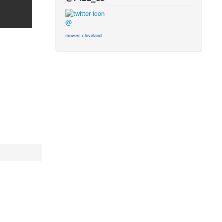
@
movers cleveland