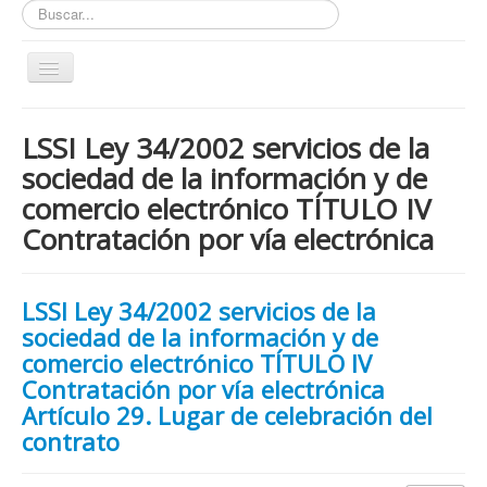
Buscar...
Toggle
Navigation
Inicio
LSSI Ley 34/2002 servicios de la
ZONA ABIERTA
sociedad de la información y de
Políticas de Privacidad
comercio electrónico TÍTULO IV
Políticas de Cookies
Contratación por vía electrónica
¿Quienes tienen que cumplir con la LOPD RGPD?
¿Estas cumpliendo con la LOPD - RGPD?
LSSI Ley 34/2002 servicios de la
sociedad de la información y de
¿Que podemos hacer por ti?
comercio electrónico TÍTULO IV
¿Cuando es obligatorio nombrar un DPD / DPO ?
Contratación por vía electrónica
Notas
Artículo 29. Lugar de celebración del
contrato
Nosotros y contacto
Buscar...