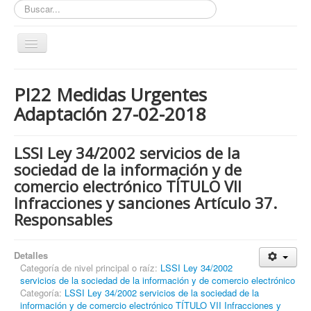
Buscar...
Toggle
Navigation
Inicio
PI22 Medidas Urgentes
ZONA ABIERTA
Adaptación 27-02-2018
Políticas de Privacidad
Políticas de Cookies
LSSI Ley 34/2002 servicios de la
sociedad de la información y de
¿Quienes tienen que cumplir con la LOPD RGPD?
comercio electrónico TÍTULO VII
¿Estas cumpliendo con la LOPD - RGPD?
Infracciones y sanciones Artículo 37.
¿Que podemos hacer por ti?
Responsables
¿Cuando es obligatorio nombrar un DPD / DPO ?
Detalles
Notas
Categoría de nivel principal o raíz:
LSSI Ley 34/2002
servicios de la sociedad de la información y de comercio electrónico
Nosotros y contacto
Categoría:
LSSI Ley 34/2002 servicios de la sociedad de la
Buscar...
información y de comercio electrónico TÍTULO VII Infracciones y