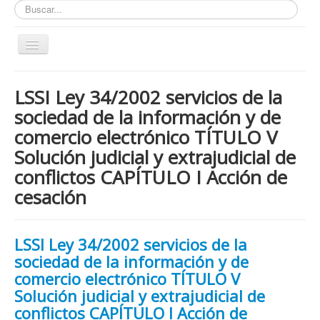
Buscar...
Toggle
Navigation
Inicio
LSSI Ley 34/2002 servicios de la
ZONA ABIERTA
sociedad de la información y de
Políticas de Privacidad
comercio electrónico TÍTULO V
Políticas de Cookies
Solución judicial y extrajudicial de
conflictos CAPÍTULO I Acción de
¿Quienes tienen que cumplir con la LOPD RGPD?
cesación
¿Estas cumpliendo con la LOPD - RGPD?
¿Que podemos hacer por ti?
LSSI Ley 34/2002 servicios de la
¿Cuando es obligatorio nombrar un DPD / DPO ?
sociedad de la información y de
Notas
comercio electrónico TÍTULO V
Solución judicial y extrajudicial de
Nosotros y contacto
conflictos CAPÍTULO I Acción de
Buscar...