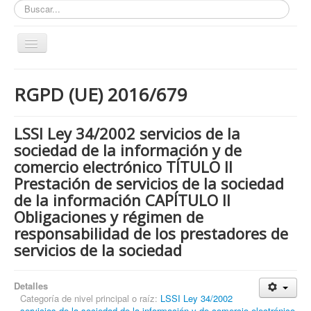
Buscar...
Toggle
Navigation
Inicio
RGPD (UE) 2016/679
ZONA ABIERTA
Políticas de Privacidad
LSSI Ley 34/2002 servicios de la
Políticas de Cookies
sociedad de la información y de
comercio electrónico TÍTULO II
¿Quienes tienen que cumplir con la LOPD RGPD?
Prestación de servicios de la sociedad
¿Estas cumpliendo con la LOPD - RGPD?
de la información CAPÍTULO II
Obligaciones y régimen de
¿Que podemos hacer por ti?
responsabilidad de los prestadores de
¿Cuando es obligatorio nombrar un DPD / DPO ?
servicios de la sociedad
Notas
Nosotros y contacto
Detalles
Categoría de nivel principal o raíz:
LSSI Ley 34/2002
Buscar...
servicios de la sociedad de la información y de comercio electrónico