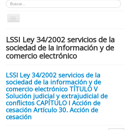
Buscar...
Toggle
Navigation
Inicio
LSSI Ley 34/2002 servicios de la
ZONA ABIERTA
sociedad de la información y de
Políticas de Privacidad
comercio electrónico
Políticas de Cookies
¿Quienes tienen que cumplir con la LOPD RGPD?
LSSI Ley 34/2002 servicios de la
¿Estas cumpliendo con la LOPD - RGPD?
sociedad de la información y de
comercio electrónico TÍTULO V
¿Que podemos hacer por ti?
Solución judicial y extrajudicial de
¿Cuando es obligatorio nombrar un DPD / DPO ?
conflictos CAPÍTULO I Acción de
cesación Artículo 30. Acción de
Notas
cesación
Nosotros y contacto
Buscar...