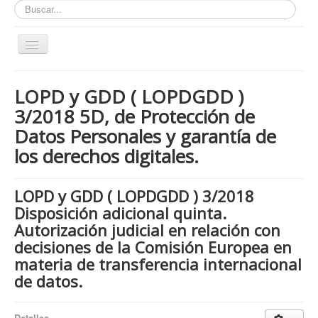
Buscar...
Toggle
Navigation
Inicio
LOPD y GDD ( LOPDGDD )
ZONA ABIERTA
3/2018 5D, de Protección de
Políticas de Privacidad
Datos Personales y garantía de
Políticas de Cookies
los derechos digitales.
¿Quienes tienen que cumplir con la LOPD RGPD?
LOPD y GDD ( LOPDGDD ) 3/2018
¿Estas cumpliendo con la LOPD - RGPD?
Disposición adicional quinta.
¿Que podemos hacer por ti?
Autorización judicial en relación con
¿Cuando es obligatorio nombrar un DPD / DPO ?
decisiones de la Comisión Europea en
materia de transferencia internacional
Notas
de datos.
Nosotros y contacto
Buscar...
Detalles