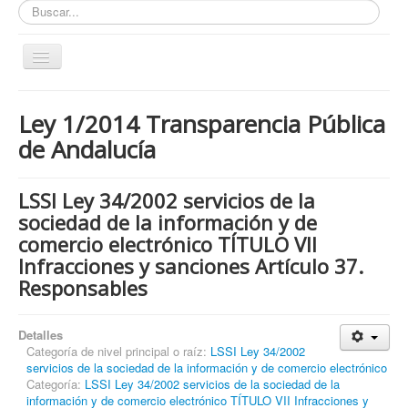
Buscar...
Toggle
Navigation
Inicio
Ley 1/2014 Transparencia Pública
ZONA ABIERTA
de Andalucía
Políticas de Privacidad
Políticas de Cookies
LSSI Ley 34/2002 servicios de la
sociedad de la información y de
¿Quienes tienen que cumplir con la LOPD RGPD?
comercio electrónico TÍTULO VII
¿Estas cumpliendo con la LOPD - RGPD?
Infracciones y sanciones Artículo 37.
¿Que podemos hacer por ti?
Responsables
¿Cuando es obligatorio nombrar un DPD / DPO ?
Detalles
Notas
Categoría de nivel principal o raíz:
LSSI Ley 34/2002
servicios de la sociedad de la información y de comercio electrónico
Nosotros y contacto
Categoría:
LSSI Ley 34/2002 servicios de la sociedad de la
Buscar...
información y de comercio electrónico TÍTULO VII Infracciones y