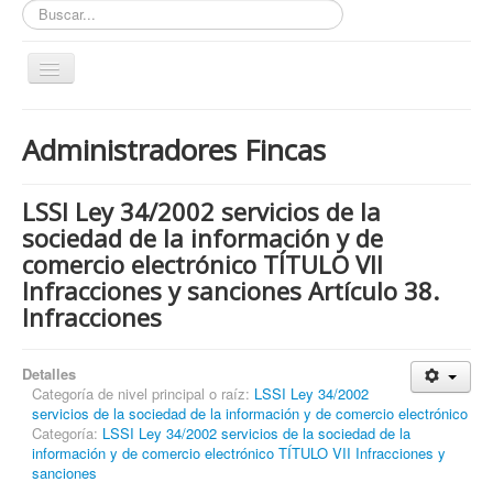
Buscar...
Toggle
Navigation
Inicio
Administradores Fincas
ZONA ABIERTA
Políticas de Privacidad
LSSI Ley 34/2002 servicios de la
Políticas de Cookies
sociedad de la información y de
comercio electrónico TÍTULO VII
¿Quienes tienen que cumplir con la LOPD RGPD?
Infracciones y sanciones Artículo 38.
¿Estas cumpliendo con la LOPD - RGPD?
Infracciones
¿Que podemos hacer por ti?
Detalles
¿Cuando es obligatorio nombrar un DPD / DPO ?
Categoría de nivel principal o raíz:
LSSI Ley 34/2002
servicios de la sociedad de la información y de comercio electrónico
Notas
Categoría:
LSSI Ley 34/2002 servicios de la sociedad de la
Nosotros y contacto
información y de comercio electrónico TÍTULO VII Infracciones y
sanciones
Buscar...