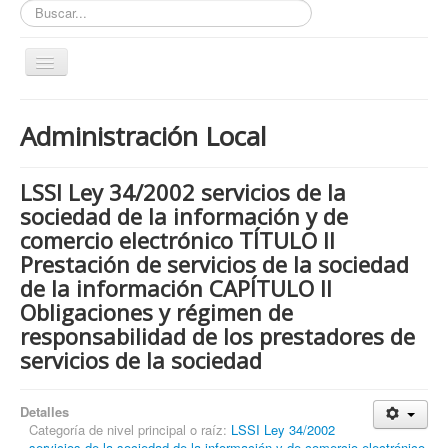
Buscar...
Toggle
Navigation
Inicio
Administración Local
ZONA ABIERTA
Políticas de Privacidad
LSSI Ley 34/2002 servicios de la
Políticas de Cookies
sociedad de la información y de
comercio electrónico TÍTULO II
¿Quienes tienen que cumplir con la LOPD RGPD?
Prestación de servicios de la sociedad
¿Estas cumpliendo con la LOPD - RGPD?
de la información CAPÍTULO II
Obligaciones y régimen de
¿Que podemos hacer por ti?
responsabilidad de los prestadores de
¿Cuando es obligatorio nombrar un DPD / DPO ?
servicios de la sociedad
Notas
Nosotros y contacto
Detalles
Categoría de nivel principal o raíz:
LSSI Ley 34/2002
Buscar...
servicios de la sociedad de la información y de comercio electrónico