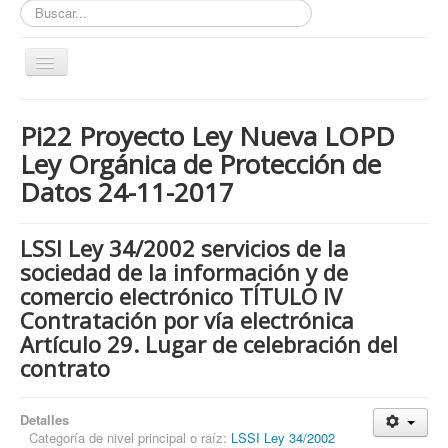
Buscar...
Toggle
Navigation
Inicio
Pi22 Proyecto Ley Nueva LOPD
ZONA ABIERTA
Ley Orgánica de Protección de
Políticas de Privacidad
Datos 24-11-2017
Políticas de Cookies
¿Quienes tienen que cumplir con la LOPD RGPD?
LSSI Ley 34/2002 servicios de la
sociedad de la información y de
¿Estas cumpliendo con la LOPD - RGPD?
comercio electrónico TÍTULO IV
¿Que podemos hacer por ti?
Contratación por vía electrónica
Artículo 29. Lugar de celebración del
¿Cuando es obligatorio nombrar un DPD / DPO ?
contrato
Notas
Nosotros y contacto
Detalles
Buscar...
Categoría de nivel principal o raíz:
LSSI Ley 34/2002