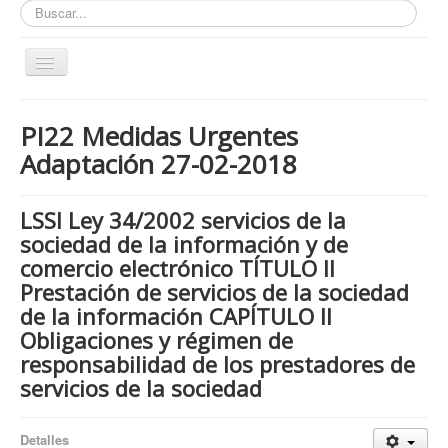
Buscar...
Toggle
Navigation
Inicio
PI22 Medidas Urgentes
ZONA ABIERTA
Adaptación 27-02-2018
Políticas de Privacidad
Políticas de Cookies
LSSI Ley 34/2002 servicios de la
sociedad de la información y de
¿Quienes tienen que cumplir con la LOPD RGPD?
comercio electrónico TÍTULO II
¿Estas cumpliendo con la LOPD - RGPD?
Prestación de servicios de la sociedad
¿Que podemos hacer por ti?
de la información CAPÍTULO II
Obligaciones y régimen de
¿Cuando es obligatorio nombrar un DPD / DPO ?
responsabilidad de los prestadores de
Notas
servicios de la sociedad
Nosotros y contacto
Buscar...
Detalles