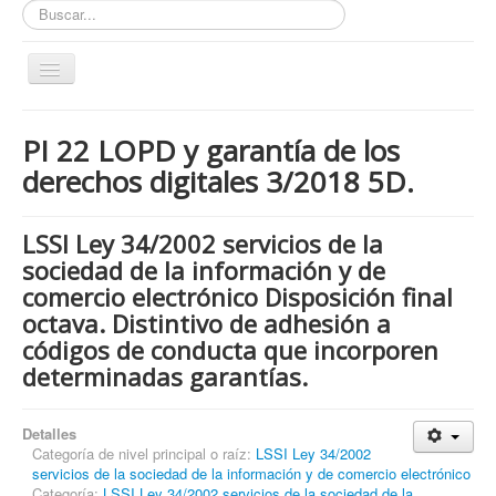
Buscar...
Toggle
Navigation
Inicio
PI 22 LOPD y garantía de los
ZONA ABIERTA
derechos digitales 3/2018 5D.
Políticas de Privacidad
Políticas de Cookies
LSSI Ley 34/2002 servicios de la
sociedad de la información y de
¿Quienes tienen que cumplir con la LOPD RGPD?
comercio electrónico Disposición final
¿Estas cumpliendo con la LOPD - RGPD?
octava. Distintivo de adhesión a
¿Que podemos hacer por ti?
códigos de conducta que incorporen
determinadas garantías.
¿Cuando es obligatorio nombrar un DPD / DPO ?
Notas
Detalles
Categoría de nivel principal o raíz:
Nosotros y contacto
LSSI Ley 34/2002
servicios de la sociedad de la información y de comercio electrónico
Buscar...
Categoría:
LSSI Ley 34/2002 servicios de la sociedad de la