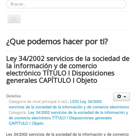
Buscar...
Toggle
Navigation
Inicio
¿Que podemos hacer por ti?
ZONA ABIERTA
Políticas de Privacidad
Ley 34/2002 servicios de la sociedad de
Políticas de Cookies
la información y de comercio
electrónico TÍTULO I Disposiciones
¿Quienes tienen que cumplir con la LOPD RGPD?
generales CAPÍTULO I Objeto
¿Estas cumpliendo con la LOPD - RGPD?
¿Que podemos hacer por ti?
Detalles
Categoría de nivel principal o raíz:
LSSI Ley 34/2002
¿Cuando es obligatorio nombrar un DPD / DPO ?
servicios de la sociedad de la información y de comercio electrónico
Categoría:
Ley 34/2002 servicios de la sociedad de la información y
Notas
de comercio electrónico TÍTULO I Disposiciones generales
CAPÍTULO I Objeto
Nosotros y contacto
Buscar...
Ley 34/2002 servicios de la sociedad de la información y de comercio